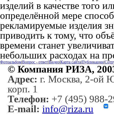
изделий в качестве того и
определённой мере способс
рекламируемые изделия зна
приводить к тому, что объ
времени станет увеличива
небольших расходах на пр
Фотоальбом
|
Вопрос - ответ
|
Видео
|
Карта сайта
|
Публикации
|
Сотр
© Компания РИЗА, 200
Адрес:
г. Москва, 2-ой 
корп. 1
Телефон:
+7 (495) 988-
E-mail:
info@riza.ru