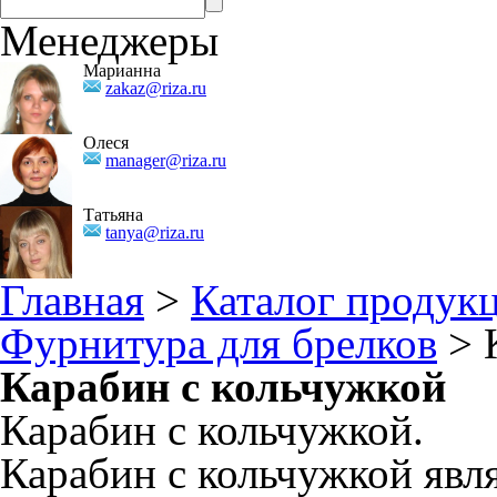
Менеджеры
Марианна
zakaz@riza.ru
Олеся
manager@riza.ru
Татьяна
tanya@riza.ru
Главная
>
Каталог продук
Фурнитура для брелков
> 
Карабин с кольчужкой
Карабин с кольчужкой.
Карабин с кольчужкой явл