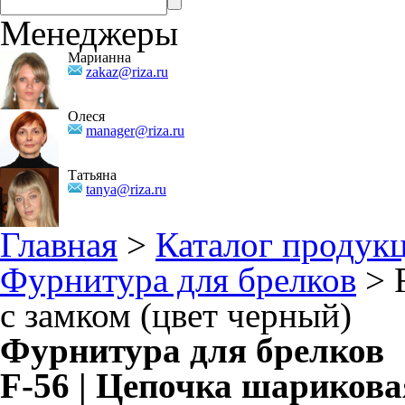
Менеджеры
Марианна
zakaz@riza.ru
Олеся
manager@riza.ru
Татьяна
tanya@riza.ru
Главная
>
Каталог продук
Фурнитура для брелков
> F
с замком (цвет черный)
Фурнитура для брелков
F-56 | Цепочка шариковая