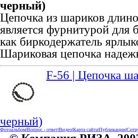
черный)
Цепочка из шариков длино
является фурнитурой для 
как биркодержатель ярлык
Шариковая цепочка надежн
F-56 | Цепочка ша
черный)
Фотоальбом
|
Вопрос - ответ
|
Видео
|
Карта сайта
|
Публикации
|
Сотр