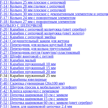
F-13 | Кольцо 25 мм плоское с цепочкой
F-14 | Кольцо 28 мм гладкое с цепочкой
F-15 | Кольцо 30 мм плоское с цепочкой
F-16 | Кольцо 30 мм плоское с декоративным элементом и цепоч
F-17 | Кольцо 24 мм с поворотным элементом
F-18 | Кольцо 27 мм с поворотным элементом
КОЛЬЦО С ЦЕПОЧКОЙ
F-20 | Карабин с цепочкой кольчужка (цвет серебро)
F-21 | Карабин с цепочкой кольчужка (цвет золото)
F-22 | Карабин с цепочкой змейка
F-24 | Соединительный зажим для жетона
F-25 | Переходник для кольца круглый 8 мм
F-26 | Переходник для кольца треугольный
F-27 | Переходник-петля (хомутик) пластиковый
F-28 | Штифт винтовой с петлей
F-30 | Карабин малый
F-31 | Карабин пружинный 10 мм
F-32 | Карабин пружинный 15 мм
F-33 | Карабин пружинный 20 мм
F-34 | Карабин пружинный 25 мм
F-35 | Карабины ювелирные
F-40 | Скрепка сувенирная (26х100 мм)
F-41 | Шнурок-тросик к мобильному телефону
F-42 | Клипса крокодил с ремешком
F-50 | Цепочка шариковая 10 см с замком
F-51 | Цепочка шариковая 15 см с замком
F-52 | Цепочка шариковая 60 см с замком (цвет серебро)
F-53 | Замок для шариковой цепочки 2,4 мм