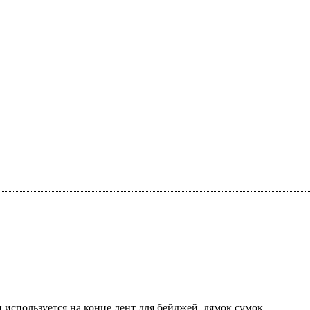
используется на конце лент для бейджей, лямок сумок.