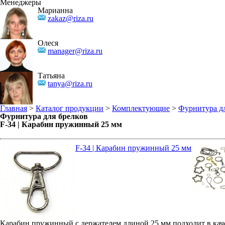
Менеджеры
Марианна
zakaz@riza.ru
Олеся
manager@riza.ru
Татьяна
tanya@riza.ru
Главная
>
Каталог продукции
>
Комплектующие
>
Фурнитура дл
Фурнитура для брелков
F-34 | Карабин пружинный 25 мм
F-34 | Карабин пружинный 25 мм
Карабин пружинный с держателем длиной 25 мм подходит в каче