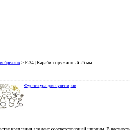
я брелков
> F-34 | Карабин пружинный 25 мм
Фурнитура для сувениров
стве крепления для лент соответствующей ширины. В частности 