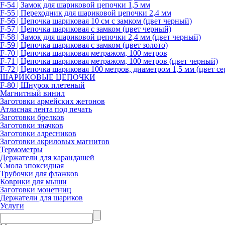
F-54 | Замок для шариковой цепочки 1,5 мм
F-55 | Переходник для шариковой цепочки 2,4 мм
F-56 | Цепочка шариковая 10 см с замком (цвет черный)
F-57 | Цепочка шариковая с замком (цвет черный)
F-58 | Замок для шариковой цепочки 2,4 мм (цвет черный)
F-59 | Цепочка шариковая с замком (цвет золото)
F-70 | Цепочка шариковая метражом, 100 метров
F-71 | Цепочка шариковая метражом, 100 метров (цвет черный)
F-72 | Цепочка шариковая 100 метров, диаметром 1,5 мм (цвет се
ШАРИКОВЫЕ ЦЕПОЧКИ
F-80 | Шнурок плетеный
Магнитный винил
Заготовки армейских жетонов
Атласная лента под печать
Заготовки брелков
Заготовки значков
Заготовки адресников
Заготовки акриловых магнитов
Термометры
Держатели для карандашей
Смола эпоксидная
Трубочки для флажков
Коврики для мыши
Заготовки монетниц
Держатели для шариков
Услуги