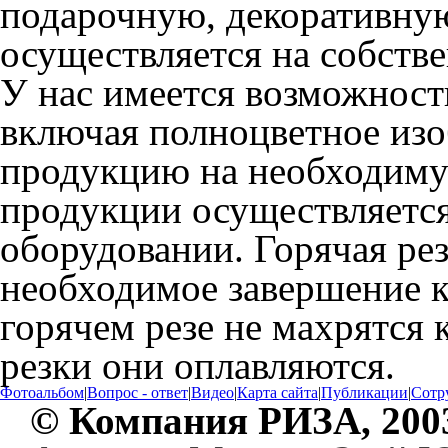
подарочную, декоративну
осуществляется на собств
У нас имеется возможность
включая полноцветное изо
продукцию на необходиму
продукции осуществляется
оборудовании. Горячая ре
необходимое завершение к
горячем резе не махрятся 
резки они оплавляются.
Фотоальбом
|
Вопрос - ответ
|
Видео
|
Карта сайта
|
Публикации
|
Сотр
© Компания РИЗА, 200