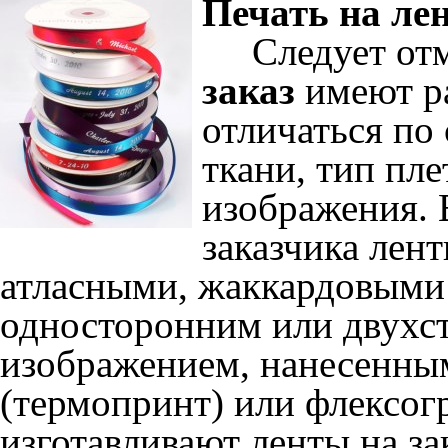
Печать на ле
Следует отм
заказ
имеют ра
отличаться по
ткани, тип пл
изображения. 
заказчика лен
атласными, жаккардовыми 
односторонним или двухст
изображением, нанесенны
(термопринт) или флексогр
изготавливают ленты на за