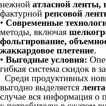
нежной
атласной ленты, 
фактурной
репсовой лент
•
Современные технолог
методы, включая
шелког
фольгирование, объемное
жаккардовое плетение
.
•
Выгодные условия:
Опер
гибкая система скидок в з
Среди продуктивных нови
выгодно выделяется
лента
случае вся информация о 
к потребителю в сжатом ви