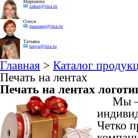
Марианна
zakaz@riza.ru
Олеся
manager@riza.ru
Татьяна
tanya@riza.ru
Главная
>
Каталог продук
Печать на лентах
Печать на лентах логоти
Мы — в
индивид
Четко п
компани