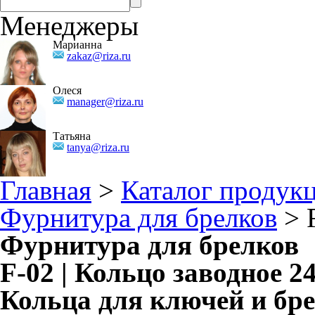
Менеджеры
Марианна
zakaz@riza.ru
Олеся
manager@riza.ru
Татьяна
tanya@riza.ru
Главная
>
Каталог продук
Фурнитура для брелков
> F
Фурнитура для брелков
F-02 | Кольцо заводное 2
Кольца для ключей и бр