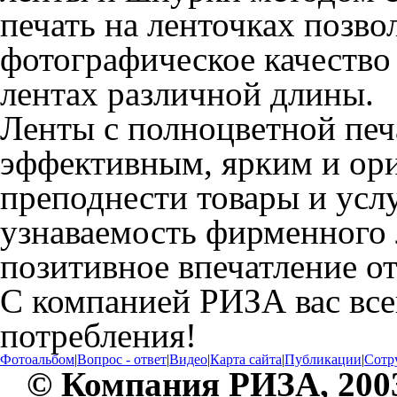
печать на ленточках позво
фотографическое качеств
лентах различной длины.
Ленты с полноцветной печ
эффективным, ярким и ор
преподнести товары и усл
узнаваемость фирменного 
позитивное впечатление о
С компанией РИЗА вас все
потребления!
Фотоальбом
|
Вопрос - ответ
|
Видео
|
Карта сайта
|
Публикации
|
Сотр
© Компания РИЗА, 200