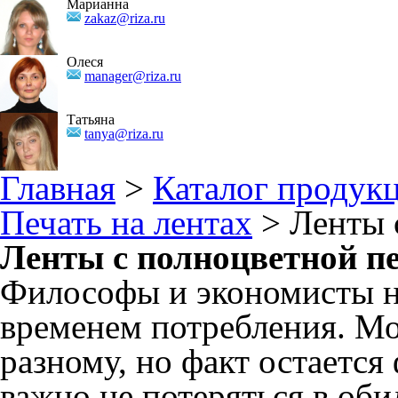
Марианна
zakaz@riza.ru
Олеся
manager@riza.ru
Татьяна
tanya@riza.ru
Главная
>
Каталог продук
Печать на лентах
> Ленты 
Ленты с полноцветной п
Философы и экономисты н
временем потребления. Мо
разному, но факт остается
важно не потеряться в об