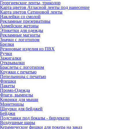
Георгиевские ленты, триколор
Карта цветов Атласной ленты под нанесение
Карта цветов Сатиновой ленты
Наклейки со смолой
Рекламные презервативы
Армейские жетоны
Этикетки для одежды
Рекламные магниты
Значки с логотипом
Брелки
Резиновые изделия из ПВХ
Ручки
Зажигалки
Открывалки
Браслеты с логотипом
Кружки с печатью
Пепельницы с печатью
Флешки
Пакеты
Промо-Одежда
Флаги, вымпелы
Коврики для мыши
Монетницы
Шнурки для бейджей
Бейджи
Подставки под бокалы - бирдекели
Воздушные шары
Керамические фишки для покера на заказ