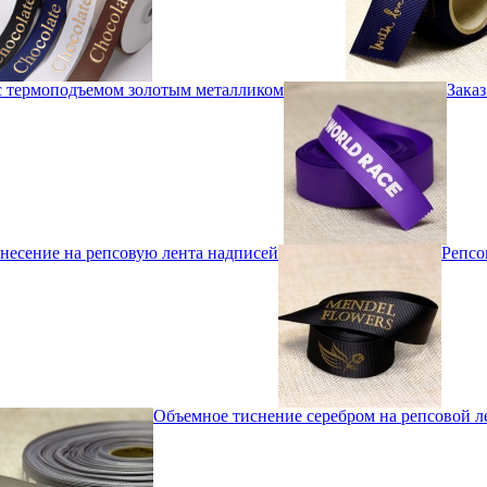
 с термоподъемом золотым металликом
Заказ
несение на репсовую лента надписей
Репсо
Объемное тиснение серебром на репсовой л