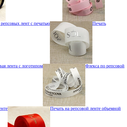
 репсовых лент с печатью
Печать
вая лента с логотипом
Флекса по репсовой
енте
Печать на репсовой ленте объемной