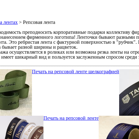
а лентах
> Репсовая лента
бходимость преподносить корпоративные подарки коллективу фи
с нанесением фирменного логотипа! Ленточки бывают разными по
нта. Это ребристая лента с фактурной поверхностью в "рубчик"
 бывает разной ширины и рацветок.
ража осуществляется в роликах или возможна резка ленты на от
аз имеет шикарный вид и пользуется заслуженным спросом среди 
Печать на репсовой ленте шелкографией
Печать на репсовой ленте