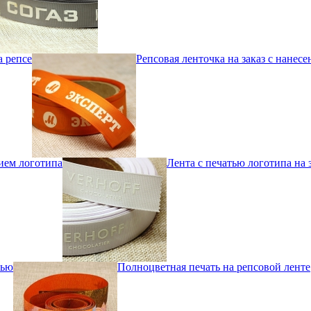
а репсе
Репсовая ленточка на заказ с нанес
нием логотипа
Лента с печатью логотипа на 
тью
Полноцветная печать на репсовой ленте