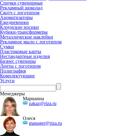
Спички сувенирные
Рекламный шоколад
Скотч с логотипом
Ароматизаторы
Ежедневники
Клоунские носики
Кубики-трансформеры
Металлические наклейки
Рекламное мыло с логотипом
Сумки
Пластиковые карты
Нестандартные изделия
Бизнес сувениры
Ленты с логотипом
Полиграфия
Комплектующие
Услуги
Менеджеры
Марианна
zakaz@riza.ru
Олеся
manager@riza.ru