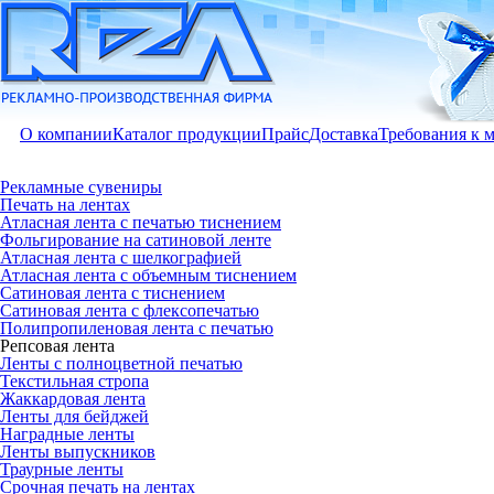
О компании
Каталог продукции
Прайс
Доставка
Требования к 
Рекламные сувениры
Печать на лентах
Атласная лента с печатью тиснением
Фольгирование на сатиновой ленте
Атласная лента с шелкографией
Атласная лента с объемным тиснением
Сатиновая лента с тиснением
Сатиновая лента с флексопечатью
Полипропиленовая лента с печатью
Репсовая лента
Ленты с полноцветной печатью
Текстильная стропа
Жаккардовая лента
Ленты для бейджей
Наградные ленты
Ленты выпускников
Траурные ленты
Срочная печать на лентах