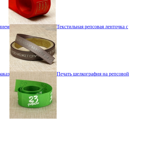
ением
Текстильная репсовая ленточка с
заказ
Печать шелкография на репсовой