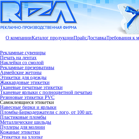
О компании
Каталог продукции
Прайс
Доставка
Требования к 
Рекламные сувениры
Печать на лентах
Наклейки со смолой
Рекламные презервативы
Армейские жетоны
Этикетки для одежды
Жаккардовые этикетки
Тканевые печатные этикетки
Тканевые ярлыки с полноцветной печатью
Резиновые этикетки PVC
Самоклеящиеся этикетки
Навесные бирки и ярлыки
Пломбы-Биркодержатели с лого, от 100 шт.
Пластиковые пломбы
Металлические шильды
Пуллеры для молнии
Кожаные этикетки
Этикетки на хлопке