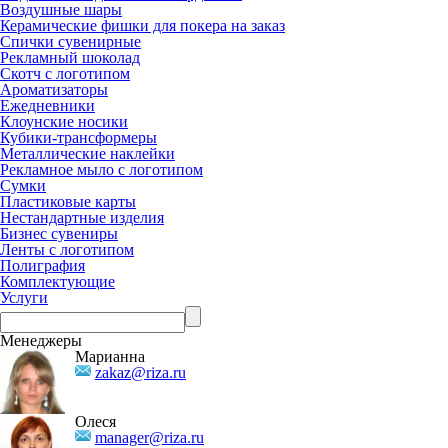
Воздушные шары
Керамические фишки для покера на заказ
Спички сувенирные
Рекламный шоколад
Скотч с логотипом
Ароматизаторы
Ежедневники
Клоунские носики
Кубики-трансформеры
Металлические наклейки
Рекламное мыло с логотипом
Сумки
Пластиковые карты
Нестандартные изделия
Бизнес сувениры
Ленты с логотипом
Полиграфия
Комплектующие
Услуги
Менеджеры
Марианна
zakaz@riza.ru
Олеся
manager@riza.ru