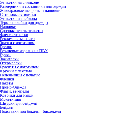
Этикетки на силиконе
Размерники и составники для одежды
Жаккардовые шевроны и нашивки
Сатиновые этикетки
Этикетки из нейлона
Термонаклейки для одежды
Нашивки
Срочная печать этикеток
Флексоэтикетки
Рекламные магниты
Значки с логотипом
Брелки
Резиновые изделия из ПВХ
Ручки
Зажигалки
Открывалки
Браслеты с логотипом
Кружки с печатью
Пепельницы с печатью
Флешки
Пакеты
Промо-Одежда
Флаги, вымпелы
Коврики для мыши
Монетницы
Шнурки для бейджей
Бейджи
Подставки под бокалы - бирдекели