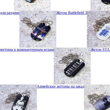
для раздачи
Жетон Battlefield 3
жетоны к компьютерным играм
Жетон ST
Армейские жетоны на заказ