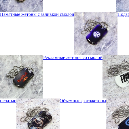
Памятные жетоны с заливкой смолой
Пода
Рекламные жетоны со смолой
печатью
Объемные фотожетоны