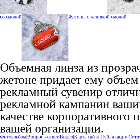
со смолой
Жетоны с заливкой смолой
Объемная линза из прозра
жетоне придает ему объем 
рекламный сувенир отлич
рекламной кампании ваших 
качестве корпоративного 
вашей организации.
Фотоальбом
|
Вопрос - ответ
|
Видео
|
Карта сайта
|
Публикации
|
Сотр